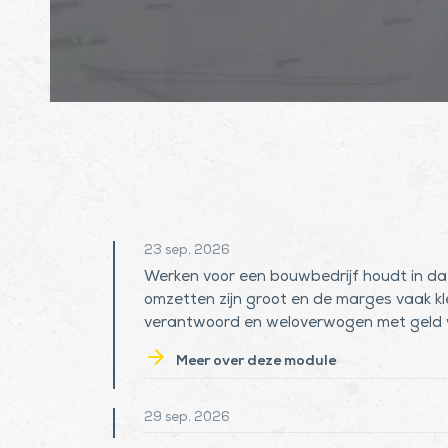
remove
23 sep. 2026
Module 1: Inzicht in kostprijsbepaling
Werken voor een bouwbedrijf houdt in da
omzetten zijn groot en de marges vaak kle
verantwoord en weloverwogen met geld
arrow_forward
Meer over deze module
add
29 sep. 2026
Module 2: Vergunningen en Omgevingsma