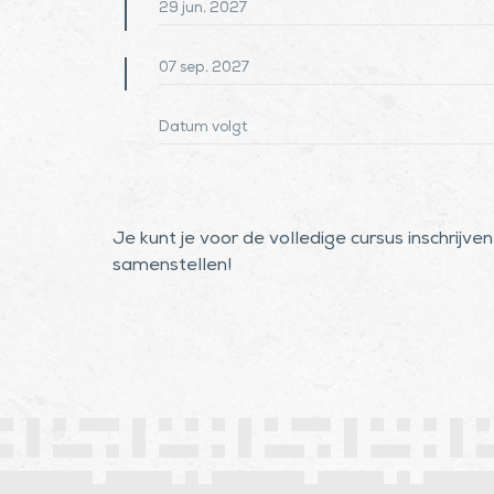
29 jun. 2027
Module 11: System Engineering
add
07 sep. 2027
Module 12: De kracht van de Pitch
add
Datum volgt
Module 13: Risicomanagement
Je kunt je voor de volledige cursus inschrijv
samenstellen!