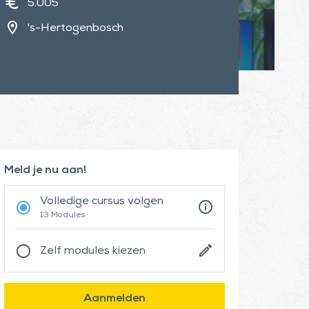
euro
5.005
location_on
's-Hertogenbosch
Meld je nu aan!
Volledige cursus volgen
info
radio_button_checked
13 Modules
edit
radio_button_unchecked
Zelf modules kiezen
Aanmelden