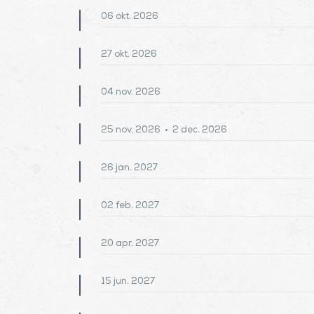
add
06 okt. 2026
Module 3: Lean
add
27 okt. 2026
Module 4: Voorspanning
add
04 nov. 2026
Module 5: Communicatie; Samenwerken 3.0
add
25 nov. 2026 • 2 dec. 2026
Module 6: Planningen II:De logica achter p
add
26 jan. 2027
Module 7: Competentiegericht leiderschap
add
02 feb. 2027
Module 8: De kunst van het Tegenspreken
add
20 apr. 2027
Module 9: Contractmanagement
add
15 jun. 2027
Module 10: Projectorganisatie
add