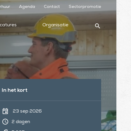
rhuur
Agenda
Contact
Sectorpromotie
search
catures
Organisatie
In het kort
event
23 sep 2026
schedule
2 dagen