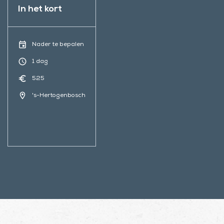
In het kort
event
Nader te bepalen
schedule
1 dag
euro
525
location_on
's-Hertogenbosch