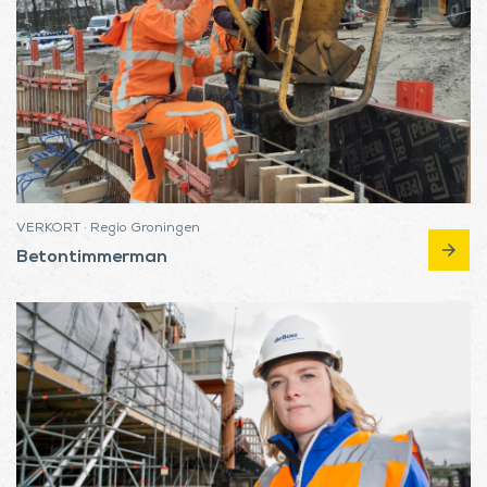
VERKORT · Regio Groningen
arrow_forward
Betontimmerman