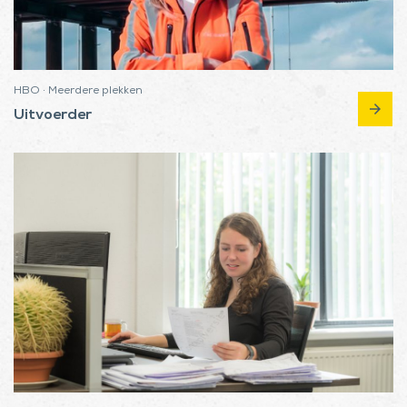
HBO · Meerdere plekken
arrow_forward
Uitvoerder