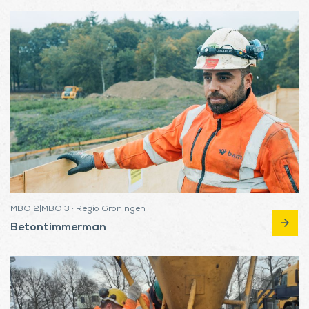
MBO 2|MBO 3 · Regio Groningen
arrow_forward
Betontimmerman