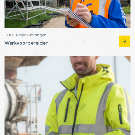
HBO · Regio Groningen
arrow_forward
Werkvoorbereider