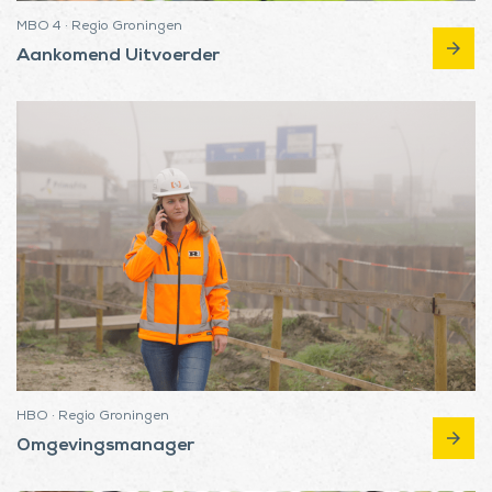
MBO 4 · Regio Groningen
arrow_forward
Aankomend Uitvoerder
HBO · Regio Groningen
arrow_forward
Omgevingsmanager