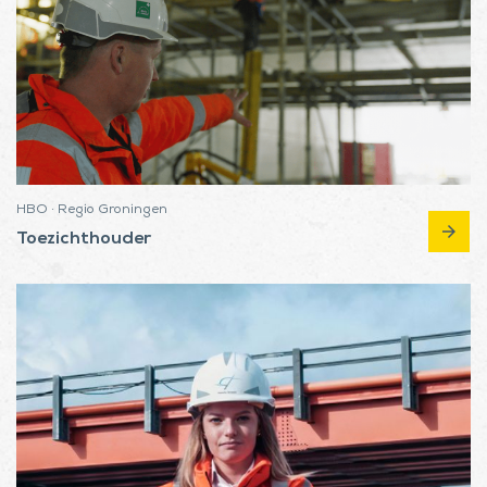
HBO · Regio Groningen
arrow_forward
Toezichthouder