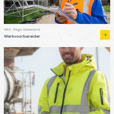
HBO · Regio Gelderland
arrow_forward
Werkvoorbereider