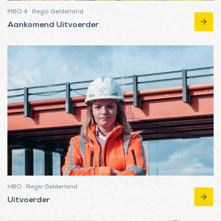
MBO 4 · Regio Gelderland
arrow_forward
Aankomend Uitvoerder
HBO · Regio Gelderland
arrow_forward
Uitvoerder