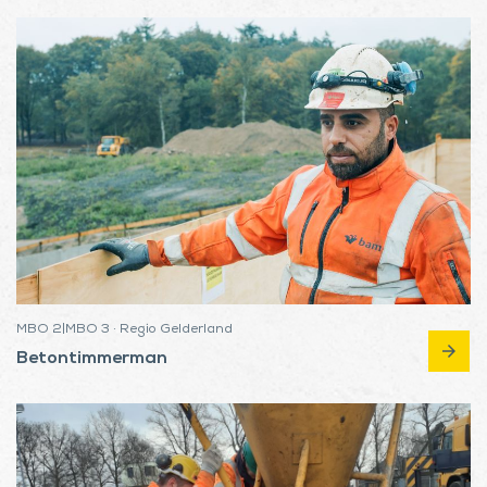
MBO 2|MBO 3 · Regio Gelderland
arrow_forward
Betontimmerman