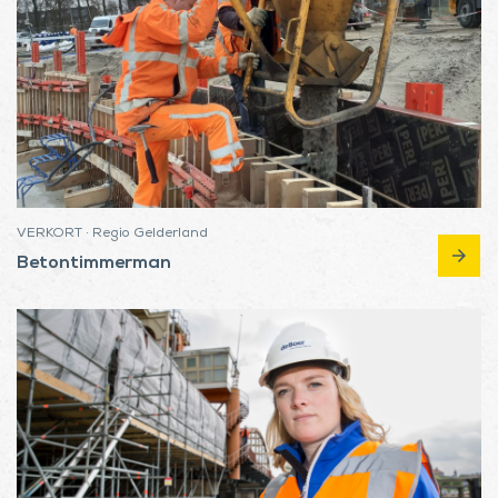
VERKORT · Regio Gelderland
arrow_forward
Betontimmerman