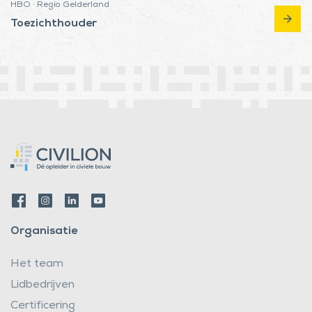
HBO · Regio Gelderland
arrow_forward
Toezichthouder
Organisatie
Het team
Lidbedrijven
Certificering