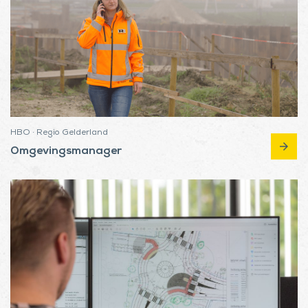
HBO · Regio Gelderland
arrow_forward
Omgevingsmanager