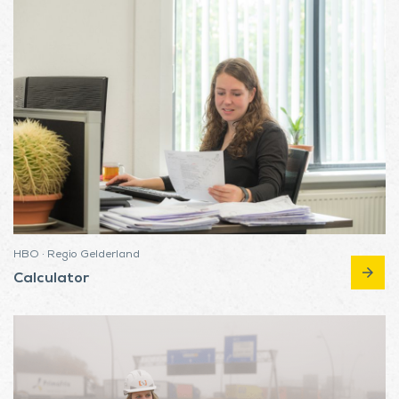
HBO · Regio Gelderland
arrow_forward
Calculator