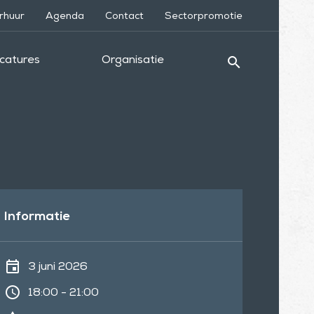
rhuur
Agenda
Contact
Sectorpromotie
search
catures
Organisatie
Informatie
event
3 juni 2026
schedule
18:00 - 21:00