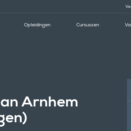
Ve
Opleidingen
Cursussen
Va
Han Arnhem
gen)