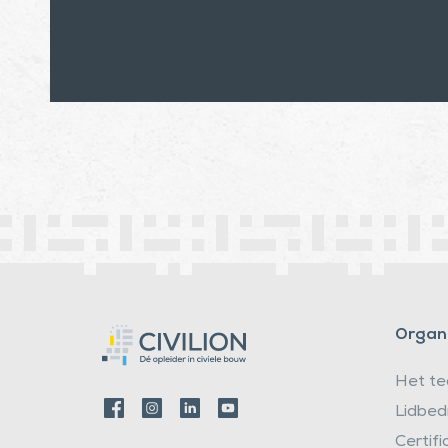
Organi
Het t
Lidbed
Certifi