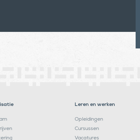
satie
Leren en werken
eam
Opleidingen
rijven
Cursussen
cering
Vacatures