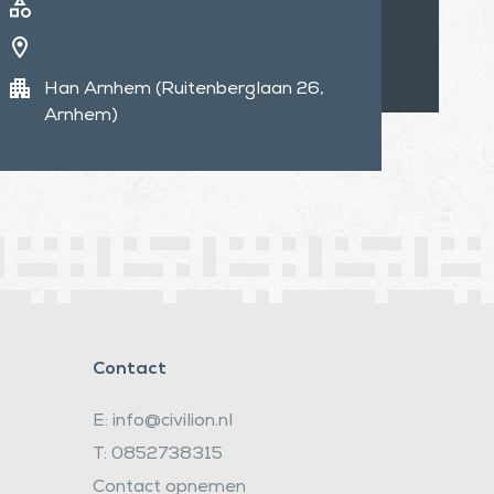
category
location_on
apartment
Han Arnhem (Ruitenberglaan 26,
Arnhem)
Contact
E: info@civilion.nl
T: 0852738315
Contact opnemen