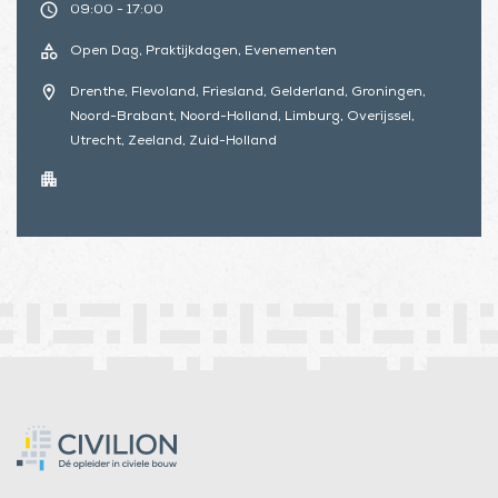
schedule
09:00 - 17:00
category
Open Dag, Praktijkdagen, Evenementen
location_on
Drenthe, Flevoland, Friesland, Gelderland, Groningen,
Noord-Brabant, Noord-Holland, Limburg, Overijssel,
Utrecht, Zeeland, Zuid-Holland
apartment